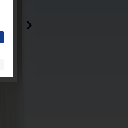
l
on
t