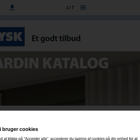
1 / 7
i bruger cookies
d at klikke på “Accepter alle”, accepterer du lagring af cookies på din enhed for at