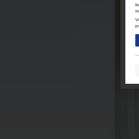
fo
ma
Vi
pr