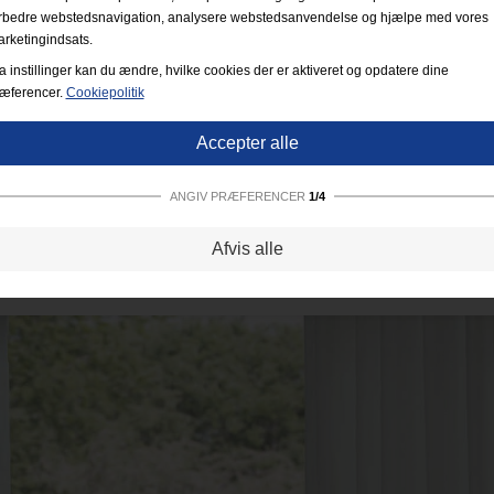
rbedre webstedsnavigation, analysere webstedsanvendelse og hjælpe med vores
rketingindsats.
a instillinger kan du ændre, hvilke cookies der er aktiveret og opdatere dine
æferencer.
Cookiepolitik
Accepter alle
ANGIV PRÆFERENCER
1/4
Strengt nødvendige:
Disse cookies er essentielle for at sikre grundlæggende
Afvis alle
funktionalitet såsom navigation, adgang til sikret indhold samt at indkøbskurven
husker dine valg under dit ophold på webstedet.
Ydevene:
Disse cookies giver os mulighed for at tælle besøg og trafikkilder såve
som hvordan webstedet bruges. Dette bruges til at forbedre ydelsen. Al informati
er akkumuleret og derfor anonym.
Funktionalitet:
Disse cookies giver websitet mulighed for at tilbyde forbedrede
personlige indstillinger. F.eks. valg af tekststørrelse osv.
Reklame:
Disse cookies bruges til at levere annoncer, der er mere relevante for
dig og dine interesser. De opbevarer ikke personlige oplysninger, men er basere